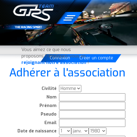
Forum
Jeux
Calendrier
Championnats
Vous aimez ce que nous
proposons ? Impliquez-vous en
Connexion
Créer un compte
rejoignant notre association
!
Adhérer à l'association
Civilité
Nom
Prénom
Pseudo
Email
Date de naissance