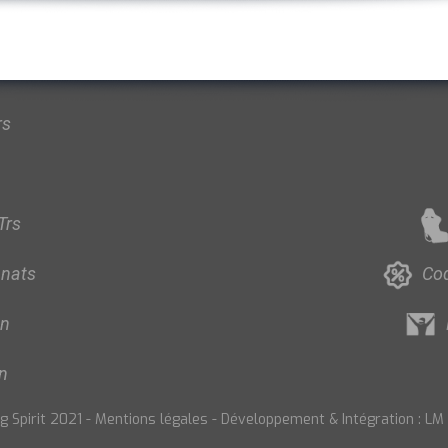
rs
Trs
nats
Co
on
n
 Spirit 2021
-
Mentions légales
-
Développement & Intégration : LM