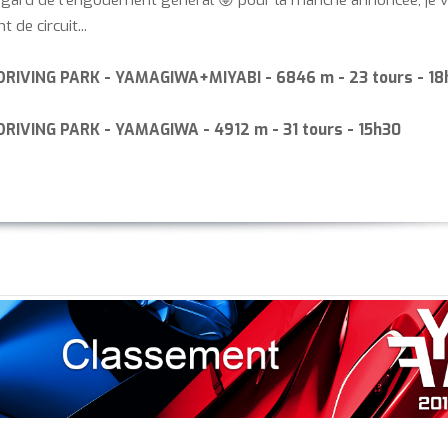
egard de l'engouement général 😜 pour la manche annoncée, je 
de circuit...
DRIVING PARK - YAMAGIWA+MIYABI - 6846 m - 23 tours - 1
RIVING PARK - YAMAGIWA - 4912 m - 31 tours - 15h30