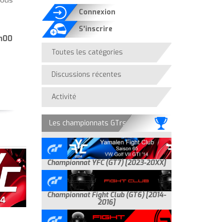
vous
Connexion
S'inscrire
8h00
Toutes les catégories
Quick
Links
Discussions récentes
Activité
Les championnats GTrs
Championnat YFC (GT7) [2023-20XX]
Championnat Fight Club (GT6) [2014-
2016]