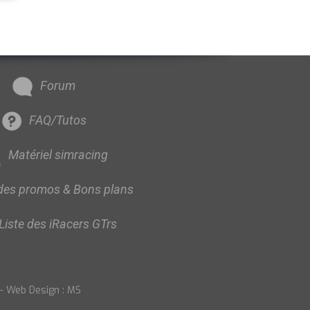
Forum
FAQ/Tutos
Matériel simracing
des promos & Bons plans
Liste des iRacers GTrs
-
Web Design : MS