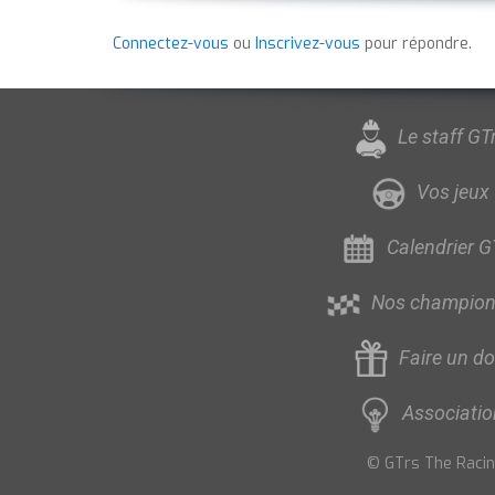
Connectez-vous
ou
Inscrivez-vous
pour répondre.
Le staff GT
Vos jeux
Calendrier G
Nos champion
Faire un d
Associatio
© GTrs The Racing