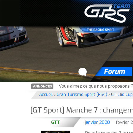
Vous aimez ce que nous proposons ?
Accueil
›
Gran Turismo Sport (PS4)
›
GT Clio Cup
[GT Sport] Manche 7 : changeme
GTT
janvier 2020
février 