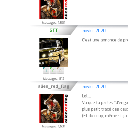
Messages: 1,531
GTT
janvier 2020
C'est une annonce de pro
Messages: 812
alien_red_flag
janvier 2020
Lol....
Vu que tu parles "d'engo
plus petit tracé des deu
(Et du coup, même si ça 
Messages: 1,531