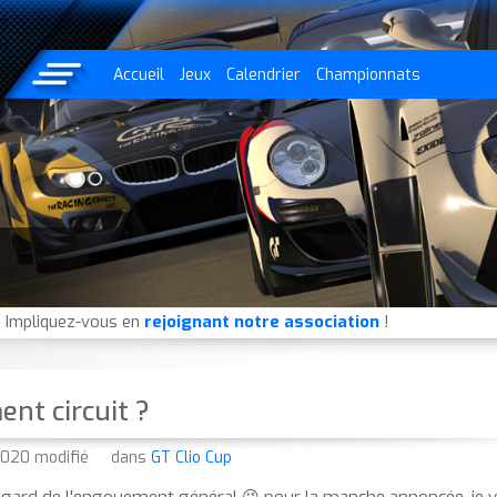
Accueil
Jeux
Calendrier
Championnats
 Impliquez-vous en
rejoignant notre association
!
nt circuit ?
2020 modifié
dans
GT Clio Cup