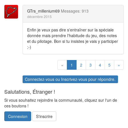
GTrs_millenium69
Messages: 913
décembre 2015
Enfin je veux pas dire s'entraîner sur la spéciale
donnée mais prendre l'habitude du jeu, des notes
et du pilotage. Bon si tu insistes je vais y participer
;-)
«
1
2
3
4
5
»
Connectez-vous
ou
Inscrivez-vous
pour répondre.
Salutations, Étranger !
Si vous souhaitez rejoindre la communauté, cliquez sur l'un de
ces boutons !
Connexion
S'inscrire