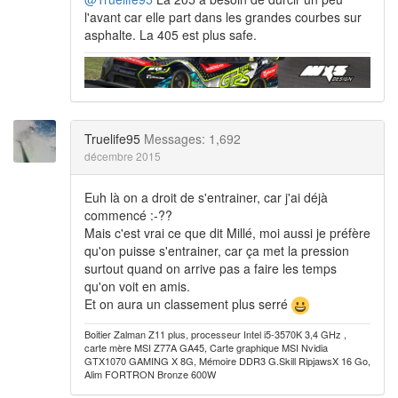
l'avant car elle part dans les grandes courbes sur
asphalte. La 405 est plus safe.
Truelife95
Messages: 1,692
décembre 2015
Euh là on a droit de s'entrainer, car j'ai déjà
commencé :-??
Mais c'est vrai ce que dit Millé, moi aussi je préfère
qu'on puisse s'entrainer, car ça met la pression
surtout quand on arrive pas a faire les temps
qu'on voit en amis.
Et on aura un classement plus serré
Boitier Zalman Z11 plus, processeur Intel i5-3570K 3,4 GHz ,
carte mère MSI Z77A GA45, Carte graphique MSI Nvidia
GTX1070 GAMING X 8G, Mémoire DDR3 G.Skill RipjawsX 16 Go,
Alim FORTRON Bronze 600W