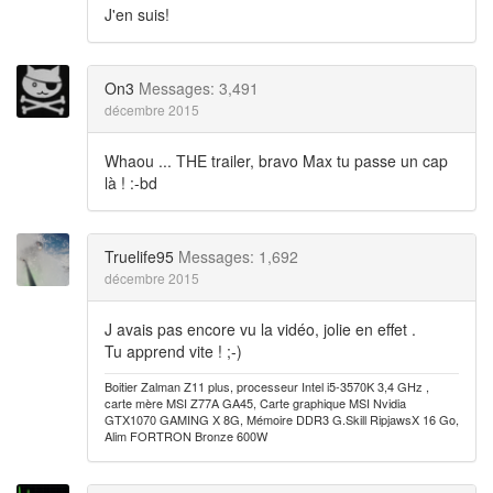
J'en suis!
On3
Messages: 3,491
décembre 2015
Whaou ... THE trailer, bravo Max tu passe un cap
là ! :-bd
Truelife95
Messages: 1,692
décembre 2015
J avais pas encore vu la vidéo, jolie en effet .
Tu apprend vite ! ;-)
Boitier Zalman Z11 plus, processeur Intel i5-3570K 3,4 GHz ,
carte mère MSI Z77A GA45, Carte graphique MSI Nvidia
GTX1070 GAMING X 8G, Mémoire DDR3 G.Skill RipjawsX 16 Go,
Alim FORTRON Bronze 600W