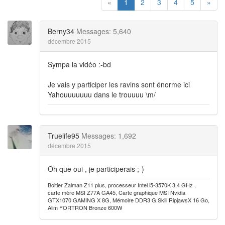
«
1
2
3
4
5
»
Berny34
Messages: 5,640
décembre 2015
Sympa la vidéo :-bd
Je vais y participer les ravins sont énorme ici
Yahouuuuuuu dans le trouuuu \m/
Truelife95
Messages: 1,692
décembre 2015
Oh que oui , je participerais ;-)
Boitier Zalman Z11 plus, processeur Intel i5-3570K 3,4 GHz ,
carte mère MSI Z77A GA45, Carte graphique MSI Nvidia
GTX1070 GAMING X 8G, Mémoire DDR3 G.Skill RipjawsX 16 Go,
Alim FORTRON Bronze 600W