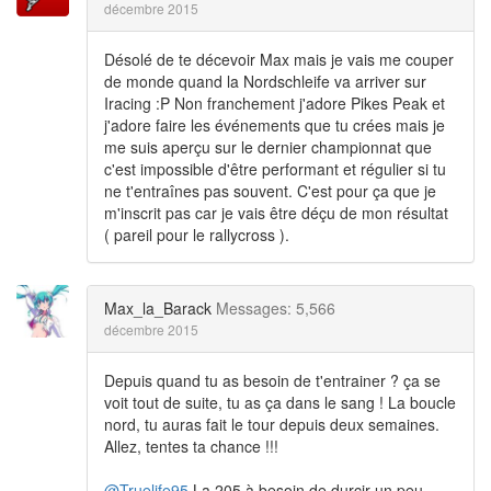
décembre 2015
Désolé de te décevoir Max mais je vais me couper
de monde quand la Nordschleife va arriver sur
Iracing :P Non franchement j'adore Pikes Peak et
j'adore faire les événements que tu crées mais je
me suis aperçu sur le dernier championnat que
c'est impossible d'être performant et régulier si tu
ne t'entraînes pas souvent. C'est pour ça que je
m'inscrit pas car je vais être déçu de mon résultat
( pareil pour le rallycross ).
Max_la_Barack
Messages: 5,566
décembre 2015
Depuis quand tu as besoin de t'entrainer ? ça se
voit tout de suite, tu as ça dans le sang ! La boucle
nord, tu auras fait le tour depuis deux semaines.
Allez, tentes ta chance !!!
@Truelife95
La 205 à besoin de durcir un peu