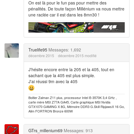
On est là pour le fun pas pour mettre des
pénalités. De toute façon Millénium va nous mettre
une raclée car il est dans les 8mn30 !
Truelife95
Messages: 1,692
décembre 2015
décembre 2015 modifié
J'hésite encore entre la 205 et la 405, tout en
sachant que la 405 est plus simple.
J'ai réussi 9m avec la 405
Boitier Zalman Z11 plus, processeur Intel i5-3570K 3,4 GHz ,
carte mère MSI Z77A GA45, Carte graphique MSI Nvidia
GTX1070 GAMING X 8G, Mémoire DDR3 G.Skill RipjawsX 16 Go,
Alim FORTRON Bronze 600W
GTrs_millenium69
Messages: 913