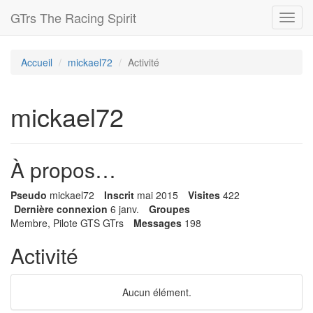
GTrs The Racing Spirit
Toggl
navig
Accueil
mickael72
Activité
mickael72
À propos…
Pseudo
mickael72
Inscrit
mai 2015
Visites
422
Dernière connexion
6 janv.
Groupes
Membre, Pilote GTS GTrs
Messages
198
Activité
Aucun élément.