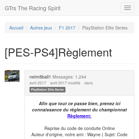
GTrs The Racing Spirit
Toggl
navig
Accueil
Autres jeux
F1 2017
PlayStation Elite Series
[PES-PS4]Règlement
netm8ball1
Messages: 1,244
avril 2017
avril 2017 modifié
dans
PlayStation Elite Series
Afin que tout ce passe bien, prenez ici
connaissance du règlement du championnat
Règlement:
Reprise du code de conduite Online
Auteur d'origine, notre ami : Wayne ( Sujet: Code