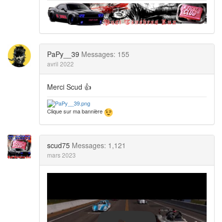
PaPy__39
Messages: 155
avril 2022
Merci Scud 👍
Clique sur ma bannière
scud75
Messages: 1,121
mars 2023