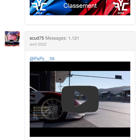
scud75
Messages: 1,121
avril 2022
@PaPy__39