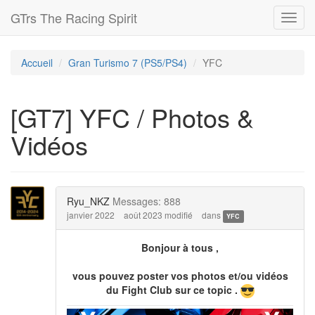
GTrs The Racing Spirit
Toggl
navig
Accueil
Gran Turismo 7 (PS5/PS4)
YFC
[GT7] YFC / Photos &
Vidéos
Ryu_NKZ
Messages: 888
janvier 2022
août 2023 modifié
dans
YFC
Bonjour à tous ,
vous pouvez poster vos photos et/ou vidéos
du Fight Club sur ce topic .