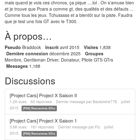
mais quand je vois ces chronos, ça pique ....lol . On s'amuse bien
et je trouve que Pcars a comme gt, des qualités et des défauts ...
Comme tous les jeux. Tchusssss et a bientôt sur la piste. Faudra
que je test une fois GT avec le T300.
À propos…
Pseudo
Braddock
Inscrit
avril 2015
Visites
1,838
Dernière connexion
décembre 2025
Groupes
Membre, Gentleman Driver, Donateur, Pilote GTS GTrs
Messages
1,188
Discussions
[Project Cars] Project X Saison II
1.2K
vues
60
réponses
Dernier message par
Backsishe778
juillet
2015
[PS4] Rencontres GTrs
[Project Cars] Project X Saison 1
3.6K
vues
161
réponses
Dernier message par
Fiz
juillet
2015
[PS4] Rencontres GTrs