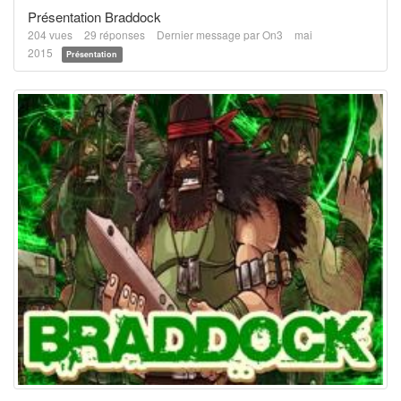
Présentation Braddock
204
vues
29
réponses
Dernier message par
On3
mai
2015
Présentation