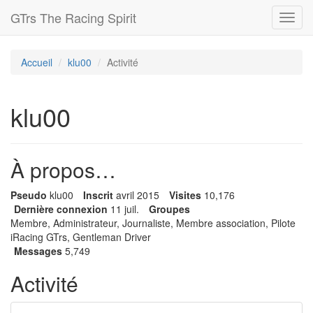
GTrs The Racing Spirit
Toggl
navig
Accueil
klu00
Activité
klu00
À propos…
Pseudo
klu00
Inscrit
avril 2015
Visites
10,176
Dernière connexion
11 juil.
Groupes
Membre, Administrateur, Journaliste, Membre association, Pilote
iRacing GTrs, Gentleman Driver
Messages
5,749
Activité