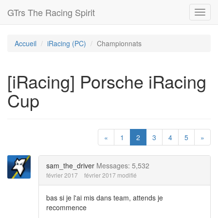
GTrs The Racing Spirit
Toggl
navig
Accueil
iRacing (PC)
Championnats
[iRacing] Porsche iRacing
Cup
«
1
2
3
4
5
»
sam_the_driver
Messages: 5,532
février 2017
février 2017 modifié
bas si je l'ai mis dans team, attends je
recommence