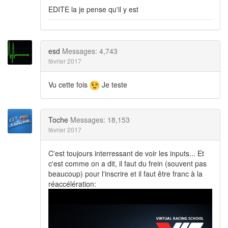
EDITE la je pense qu'il y est
esd
Messages: 4,743
février 2017
Vu cette fois
Je teste
Toche
Messages: 18,153
février 2017
C'est toujours interressant de voir les inputs... Et
c'est comme on a dit, il faut du frein (souvent pas
beaucoup) pour l'inscrire et il faut être franc à la
réaccélération: