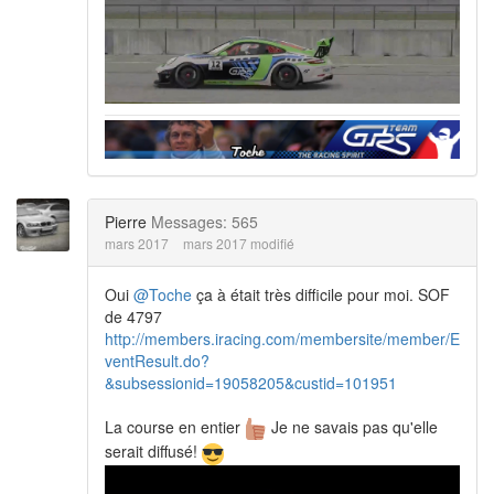
Pierre
Messages: 565
mars 2017
mars 2017 modifié
Oui
@Toche
ça à était très difficile pour moi. SOF
de 4797
http://members.iracing.com/membersite/member/E
ventResult.do?
&subsessionid=19058205&custid=101951
La course en entier
Je ne savais pas qu'elle
serait diffusé!