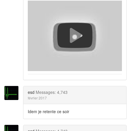
esd
Messages: 4,743
février 2017
Idem je retente ce soir