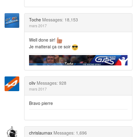
Toche
Messages: 18,153
mars 2017
Well done sir!
Je matterai ça ce soir
oliv
Messages: 928
mars 2017
Bravo pierre
chrislaumax
Messages: 1,696