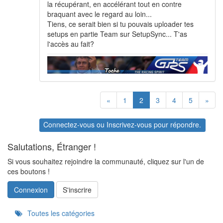
la récupérant, en accélérant tout en contre
braquant avec le regard au loin...
Tiens, ce serait bien si tu pouvais uploader tes
setups en partie Team sur SetupSync... T'as
l'accès au fait?
«
1
2
3
4
5
»
Connectez-vous
ou
Inscrivez-vous
pour répondre.
Salutations, Étranger !
Si vous souhaitez rejoindre la communauté, cliquez sur l'un de
ces boutons !
Connexion
S'inscrire
Quick
Toutes les catégories