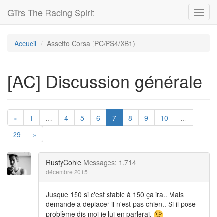
GTrs The Racing Spirit
Toggl
navig
Accueil
Assetto Corsa (PC/PS4/XB1)
[AC] Discussion générale
«
1
…
4
5
6
7
8
9
10
…
29
»
RustyCohle
Messages: 1,714
décembre 2015
Jusque 150 si c'est stable à 150 ça ira.. Mais
demande à déplacer il n'est pas chien.. Si il pose
problème dis moi je lui en parlerai.