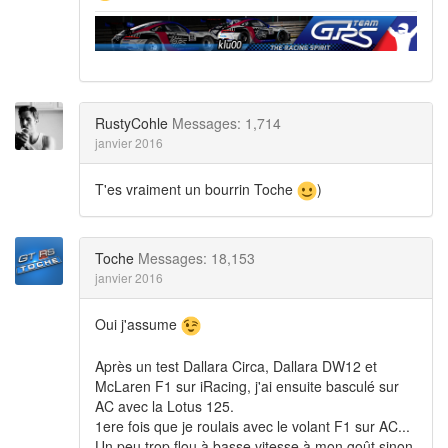
RustyCohle
Messages: 1,714
janvier 2016
T'es vraiment un bourrin Toche
)
Toche
Messages: 18,153
janvier 2016
Oui j'assume
Après un test Dallara Circa, Dallara DW12 et
McLaren F1 sur iRacing, j'ai ensuite basculé sur
AC avec la Lotus 125.
1ere fois que je roulais avec le volant F1 sur AC...
Un peu trop flou à basse vitesse à mon goût sinon