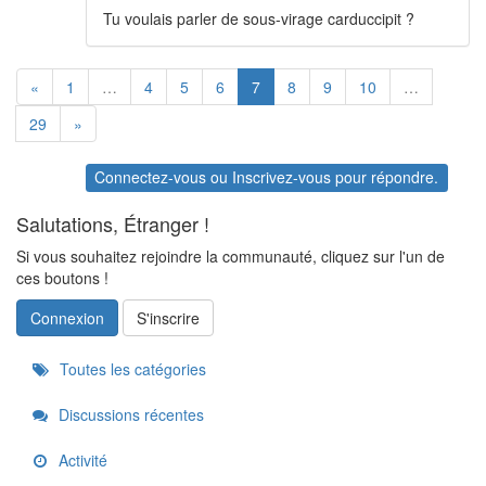
Tu voulais parler de sous-virage carduccipit ?
«
1
…
4
5
6
7
8
9
10
…
29
»
Connectez-vous
ou
Inscrivez-vous
pour répondre.
Salutations, Étranger !
Si vous souhaitez rejoindre la communauté, cliquez sur l'un de
ces boutons !
Connexion
S'inscrire
Quick
Toutes les catégories
Links
Discussions récentes
Activité